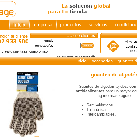
email:
contraseña:
crea tu cuenta sin compromiso
he olvidado mi contraseña
Inicio
· accesorios
· guantes d
guantes de algodó
Guantes de algodón tejidos,
con
antideslizantes
para un mayor con
agarre más seguro.
Semi-elásticos.
Talla única.
Intercambiables.