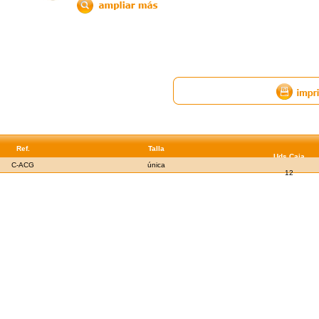
Ref.
Talla
Uds.Caja
C-ACG
única
12