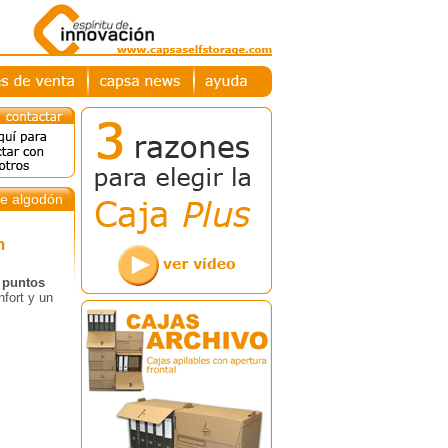
e algodón
n
 puntos
fort y un